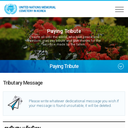
Paying Tribute
People all over the world, who love peace and
freedom, may pay tribute and give thanks for the
sacrifice made by the fallen.
Paying Tribute
Tributary Message
Please write whatever dedicational message you wish.
If
your message is found unsuitable, it will be deleted.