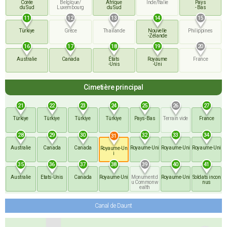
Corée
Belgique/
Afrique
Inde/Italie
Pays
du Sud
Luxembourg
du Sud
- Bas
11
12
13
14
15
Türkiye
Grèce
Thaïlande
Nouvelle
Philippines
-Zélande
16
17
18
19
20
Australie
Canada
États
Royaume
France
-Unis
-Uni
Cimetière principal
21
22
23
24
25
26
27
Türkiye
Türkiye
Türkiye
Türkiye
Pays
-Bas
Terrain
vide
France
28
29
30
32
33
34
31
Australie
Canada
Canada
Royaume
-Uni
Royaume
-Uni
Royaume
-Uni
Royaume
-Un
i
35
36
37
38
39
40
41
Australie
Etats
-Unis
Canada
Royaume
-Uni
Monument d
Royaume
-Uni
Soldats
incon
u Commonw
nus
ealth
Canal de Daunt