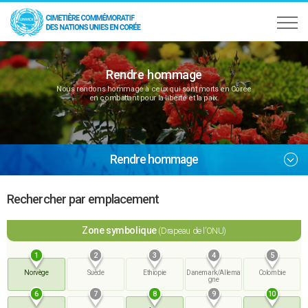
Rendre hommage
Nous rendons hommage à ceux qui sont morts en Corée
en combattant pour la liberté et la paix.
Rendre hommage
Rechercher par emplacement
Zone symbolique
(Drapeau de l’ONU)
1
2
3
4
5
Norvège
Suède
Ethiopie
Danemark/Allema
Colombie
gne
6
7
8
9
10