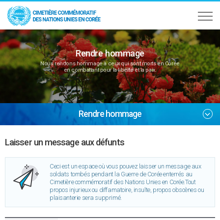
Rendre hommage
Nous rendons hommage à ceux qui sont morts en Corée
en combattant pour la liberté et la paix.
Rendre hommage
Laisser un message aux défunts
Ceci est un espace où vous pouvez laisser un message aux
soldats tombés pendant la Guerre de Corée enterrés au
Cimetière commémoratif des Nations Unies en Corée.Tout
propos injurieux ou diffamatoire, insulte, propos obscènes ou
plaisanterie sera supprimé.