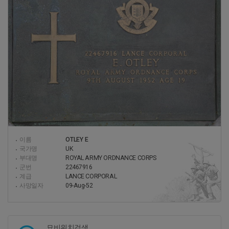
이름
OTLEY E
국가명
UK
부대명
ROYAL ARMY ORDNANCE CORPS
군번
22467916
계급
LANCE CORPORAL
사망일자
09-Aug-52
묘비위치검색