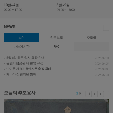
10월~4월
5월~9월
09:00 ~ 17:00
09:00 ~ 18:00
NEWS
소식
언론보도
추모글
나눔게시판
FAQ
8월 6일 하루 임시 휴장 안내
2026.07.31
유엔기념공원 내 촬영 규정
2024.04.24
반기문 제8대 유엔사무총장 참배
2026.08.05
캐나다 상원의원 참배
2026.07.31
오늘의 추모용사
3
명