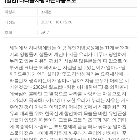
[일반] 나라를사랑하는마음으로
작성자
조대건
작성일
2007-01-16 01:21:01
조회
5917
세계에서 하나밖에없는 이곳 유엔기념공원에는 11개국 2300
기의 영령들이 잠들어 계신다 지금 우리가 너무나 당연하게
누리고 있는 자유와 평화가 사실은 많은분들의 피 값으로 이
루어낸 크나큰 헤택이라는 사실을 알고있는이가 얼마나 될
까? 모두가 개인의 실리만 쫒고 각박해져가는 요즘세상에 나
라를먼저 생각하는이가 얼마나 될까? 지금 모두가 어려운 시
기인것같다 2002년 월드컵대처럼 아! 대한민국! 을 외치면서
애국심에 불타던 그 열정으로 나라를 사랑하는 마음으로 하
나가되어 극복해나가야겠다 또한 우리가 누리는 자유는 거저
주어진 것이 아니다 이역만리 머나먼 곳에서 세계평화와 자
유의 대의를 위해 한국전에 참전하여 목숨을 바친 유엔군장
병들이 있었기 때문이다 그들은 그들의 조국과 겨레의 명령
에 복종하여 사랑하는 부모형제의 품을 떠나 꽃다운 열아홉
스물의 젊은 나이에 용감하게 싸우다가 우리의 산하에서 꽃
잎처럼 떨어져 갔다 그들의 희생정신을 잊어서는 안될것이다