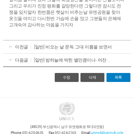
그리고 우리가 진정 평화를 갈망한다면 그렇다면 잠시도 전
쟁을 잊지말자 한번쯤은 햇살이 비추는날 유엔공원을 찾아
옷깃을 여미고 다시한번 가슴에 손을 얹고 그분들의 은혜에
고개숙여 감사하는 마음을 가지자
이전글
[일반] 비오는 날 문득 그대 이름을 보면서
다음글
[일반] 밤하늘에 박힌 별만큼이나- 어잔 을마즈
수정
삭제
목록
(48529) 부산광역시 남구 유엔평화로 93 (대연동)
Phone
051-625-0625
Fax
051-624-2165
Email
unmck@unmck.or.kr