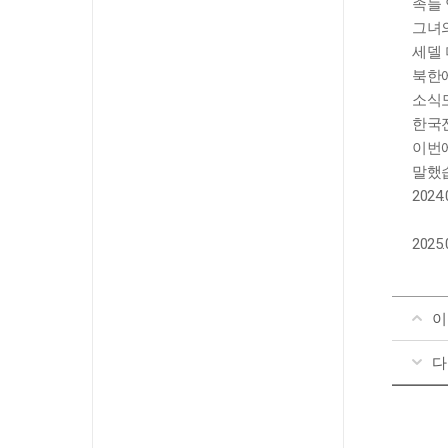
족들
그녀의
세델 
북한에
소식도
한국전
이번에
말했
202
202
이
다