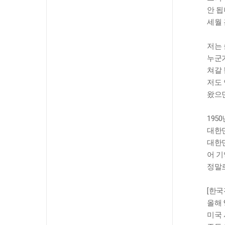
안 됩
세월 
저는 
누군가
쳐갈 
저도 
왔으면
195
대한민
대한민
어 기
정말로
[한국
올해 
미국 