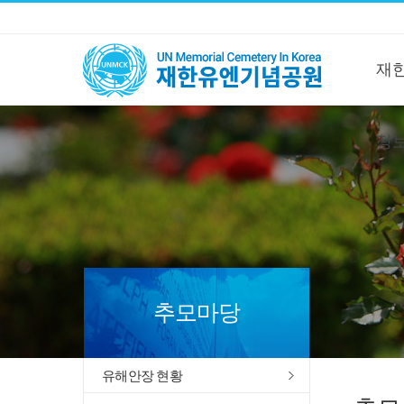
재
정
추모마당
유해안장 현황