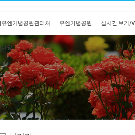
한유엔기념공원관리처
유엔기념공원
실시간 보기/V
보마당