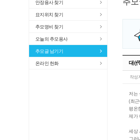
추모
안장용사 찾기
묘지위치 찾기
추모명비 찾기
오늘의 추모용사
추모글 남기기
대(
온라인 헌화
작성
저는 
(최근
평온한
제가 
세상 
그러나