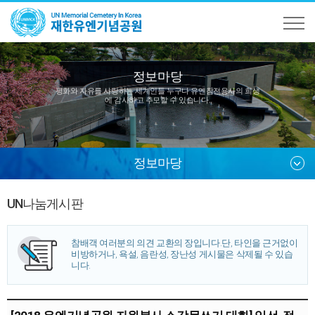
정보마당
평화와 자유를 사랑하는 세계인들 누구나
유엔참전용사의 희생
에 감사하고 추모할 수 있습니다.
정보마당
UN나눔게시판
참배객 여러분의 의견 교환의 장입니다.
단, 타인을 근거없이
비방하거나, 욕설, 음란성, 장난성 게시물은 삭제될 수 있습
니다.