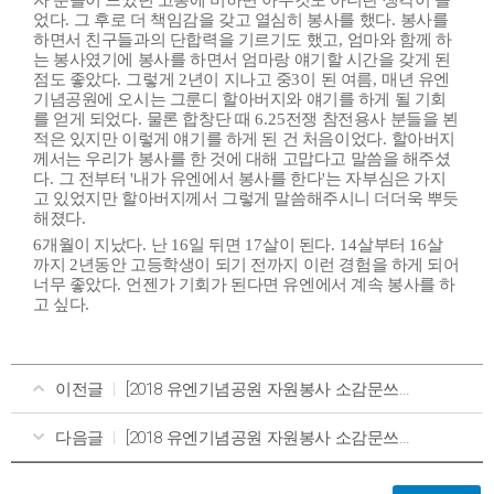
자 분들이 느꼈던 고통에 비하면 아무것도 아니란 생각이 들
었다
그 후로 더 책임감을 갖고 열심히 봉사를 했다
봉사를
.
.
하면서 친구들과의 단합력을 기르기도 했고
엄마와 함께 하
,
는 봉사였기에 봉사를 하면서 엄마랑 얘기할 시간을 갖게 된
점도 좋았다
그렇게
년이 지나고 중
이 된 여름
매년 유엔
.
2
3
,
기념공원에 오시는 그룬디 할아버지와 얘기를 하게 될 기회
를 얻게 되었다
물론 합창단 때
전쟁 참전용사 분들을 뵌
.
6.25
적은 있지만 이렇게 얘기를 하게 된 건 처음이었다
할아버지
.
께서는 우리가 봉사를 한 것에 대해 고맙다고 말씀을 해주셨
다
그 전부터
내가 유엔에서 봉사를 한다
는 자부심은 가지
.
'
'
고 있었지만 할아버지께서 그렇게 말씀해주시니 더더욱 뿌듯
해졌다
.
개월이 지났다
난
일 뒤면
살이 된다
살부터
살
6
.
16
17
. 14
16
까지
년동안 고등학생이 되기 전까지 이런 경험을 하게 되어
2
너무 좋았다
언젠가 기회가 된다면 유엔에서 계속 봉사를 하
.
고 싶다
.
이전글
[2018 유엔기념공원 자원봉사 소감문쓰기 대회] 입선-임학빈/추모관 자원봉사를 하면서...
다음글
[2018 유엔기념공원 자원봉사 소감문쓰기 대회] 입선-정현복/봉사란? 봉사를 하면서? 전쟁? 평화? 나라사랑으로