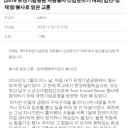
[2018 유엔기념공원 자원봉사 소감문쓰기 대회] 입선-정
재영/봉사로 얻은 교훈
작성자
admin
작성일
2018-12-22 13:12:02
조회
1788
아래는 '2018 유엔기념공원 자원봉사 소감문쓰기 대회'에서 입선을 입상한 작
품입니다.
봉사로 얻은 교훈 - 정재영(평화지킴이 봉사단)
년도
월의 어느 날
처음 내가 유엔기념공원에서 봉사
2016
3
,
하게 된 날이었다
그 전에 학교에서 현장체험학습으로
또는
.
,
부산 남구 소년소녀합창단으로써
행사에
Turn Toward Busan
참여하기 위해 유엔기념공원을 방문한 적은 꽤 있었다
.
하지만 이렇게 공원의 구석구석을 돌아다니며 낙엽을 치우
거나 묘지의 잡초를 뽑는 일을 하게 된 건 처음이었다
예전에
.
는 그냥 지나가면서 훑어봤던 곳들을 비록
달에 한번이지만
1
직접 관리하게 됐다 생각하니 책임감이 들었다
물론 처음에
.
는 힘들기도 했다
하지만 그 힘듦이 이 묘지에 묻혀있는 희생
.