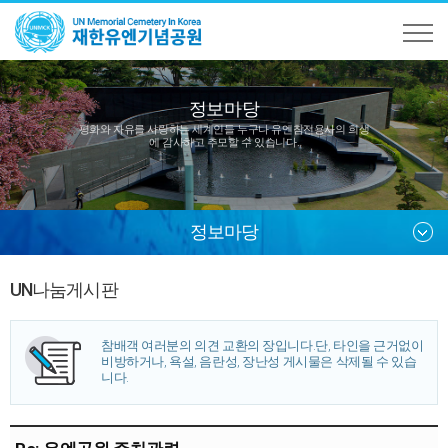
정보마당
평화와 자유를 사랑하는 세계인들 누구나
유엔참전용사의 희생
에 감사하고 추모할 수 있습니다.
정보마당
UN나눔게시판
참배객 여러분의 의견 교환의 장입니다.
단, 타인을 근거없이
비방하거나, 욕설, 음란성, 장난성 게시물은 삭제될 수 있습
니다.