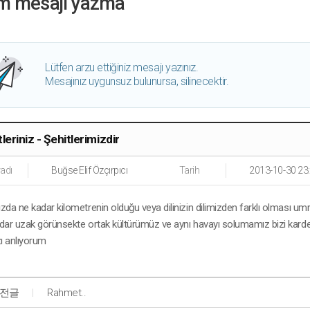
m mesajı yazma
Lütfen arzu ettiğiniz mesajı yazınız.
Mesajınız uygunsuz bulunursa, silinecektir.
leriniz - Şehitlerimizdir
adı
Buğse Elif Özçırpıcı
Tarih
2013-10-30 23
da ne kadar kilometrenin olduğu veya dilinizin dilimizden farklı olması umrum
dar uzak görünsekte ortak kültürümüz ve aynı havayı solumamız bizi kardeş y
zı anlıyorum
전글
Rahmet..