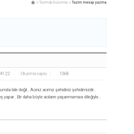
Tazimde bulunma
Tazim mesajı yazma
:41:22
Okunma sayısı
1368
da bile değil... Acınız acımız şehidiniz şehidimizdir...
apar... Bir daha böyle acıların yaşanmaması dileğiyle...