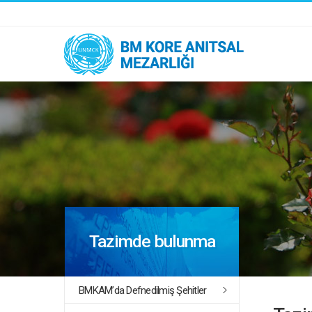
Tazimde bulunma
BMKAM’da Defnedilmiş Şehitler