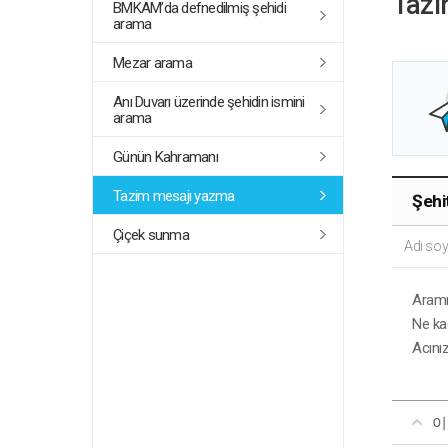
Tazi
BMKAM’da defnedilmiş şehidi
arama
Mezar arama
Anı Duvarı üzerinde şehidin ismini
arama
Günün Kahramanı
Tazim mesajı yazma
Şehit
Çiçek sunma
Adı soy
Aramız
Ne ka
Acını
이