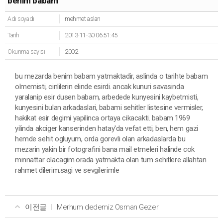
benim babam
Adı soyadı
mehmet aslan
Tarih
2013-11-30 06:51:45
Okunma sayısı
2002
bu mezarda benim babam yatmaktadir, aslinda o tarihte babam
olmemisti, cinlilerin elinde esirdi. ancak kunuri savasinda
yaralanip esir dusen babam, arbedede kunyesini kaybetmisti,
kunyesini bulan arkadaslari, babami sehitler listesine vermisler,
hakikat esir degimi yapilinca ortaya cikacakti. babam 1969
yilinda akciger kanserinden hatay'da vefat etti, ben, hem gazi
hemde sehit ogluyum, orda gorevli olan arkadaslarda bu
mezarin yakin bir fotografini bana mail etmeleri halinde cok
minnattar olacagim.orada yatmakta olan tum sehitlere allahtan
rahmet dilerim.sagi ve sevgilerimle
이전글
Merhum dedemiz Osman Gezer