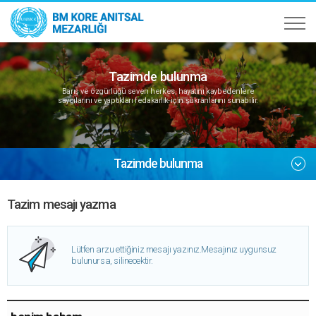
Tazimde bulunma
Barış ve özgürlüğü seven herkes, hayatını kaybedenlere
saygılarını ve yaptıkları fedakarlık için şükranlarını sunabilir.
Tazimde bulunma
Tazim mesajı yazma
Lütfen arzu ettiğiniz mesajı yazınız.
Mesajınız uygunsuz
bulunursa, silinecektir.