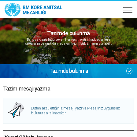
Tazimde bulunma
Barış ve özgürlüğü seven herkes, hayatını kaybedenlere
saygılarını ve yaptıkları fedakarlık için şükranlarını sunabilir.
Tazimde bulunma
Tazim mesajı yazma
Lütfen arzu ettiğiniz mesajı yazınız.
Mesajınız uygunsuz
bulunursa, silinecektir.