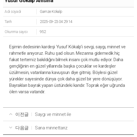
Yusuf Gökalp Anısına
Adı soyadı
Gamze Kökalp
Tarih
2025-09-23 04:29:14
Okunma sayısı
952
Eşimin dedesinin kardeşi Yusuf Kökalp’i sevgi, saygı, minnet ve
rahmetle anıyoruz. Ruhu şad olsun. Mezarına gidemedik hiç
fakat tertemiz bakıldığını bilmek insanı çok mutlu ediyor. Daha
gençliğinin en güzel yıllarında başka çocuklar ve kardeşler
üzülmesin, vatanlarına kavuşsun diye gitmiş. Böylesi güzel
yürekler sayesinde dünya çok daha güzel bir yere dönüşüyor.
Bayrakları bayrak yapan üstündeki kandır. Toprak eğer uğrunda
ölen varsa vatandır.
이전글
Saygı ve minnet ile
다음글
Sana minnettarız