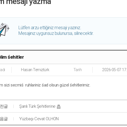
m mesajı yazma
Lütfen arzu ettiğiniz mesajı yazınız.
Mesajınız uygunsuz bulunursa, silinecektir.
lim śehitler
adı
Hasan Temiztürk
Tarih
2026-05-07 17
m sizi secmiś ruhlariniz śad olsun güzel śehitlerimiz.
전글
Şanlı Türk Şehitlerine
음글
Yüzbaşı Cevat OLHON