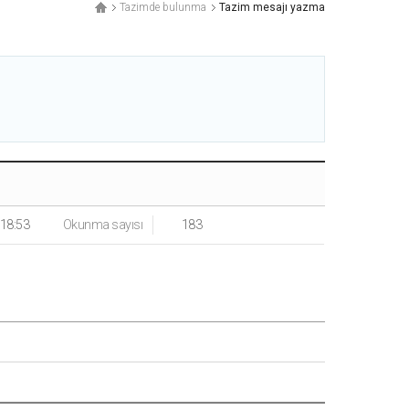
Tazimde bulunma
Tazim mesajı yazma
:18:53
Okunma sayısı
183