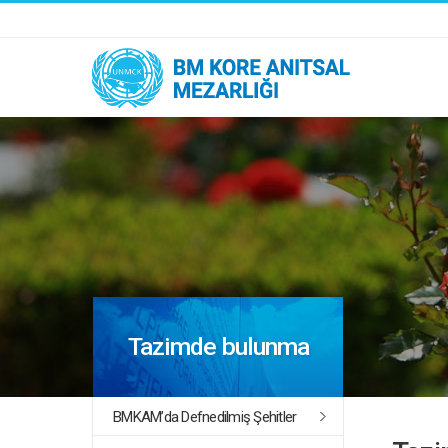
Tazimde bulunma
BMKAM’da Defnedilmiş Şehitler