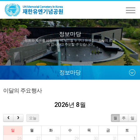
정보마당
평화와 자유를 사랑하는 세계인들 누구나
유엔참전용사의 희생
에 감사하고 추모할 수 있습니다.
정보마당
이달의 주요행사
2026년 8월
오늘
월
주
일
일
월
화
수
목
금
토
26
27
28
29
30
31
1