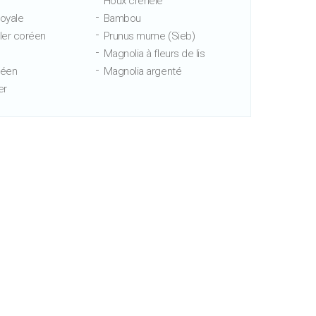
Houx crénelé
royale
Bambou
ller coréen
Prunus mume (Sieb)
Magnolia à fleurs de lis
réen
Magnolia argenté
er