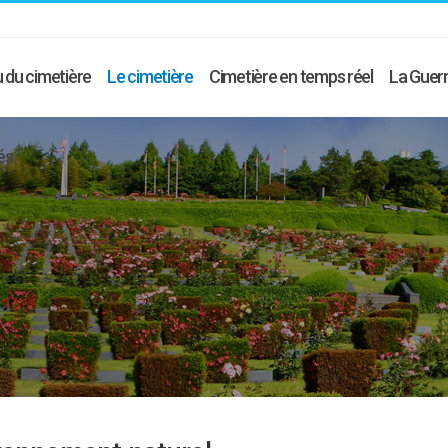
 du cimetière
Le cimetière
Cimetière en temps réel
La Guerr
és