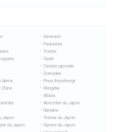
er
Genévrier
Paulownia
iers
Troène
cyparis
Saule
Cerisier japonais
Grenadier
 aliena
Pinus thunebergii
 Chine
Weigélia
Albizia
 serrata
Abricotier du Japon
Nandine
u Japon
Troène du Japon
ier du Japon
Glycine du Japon