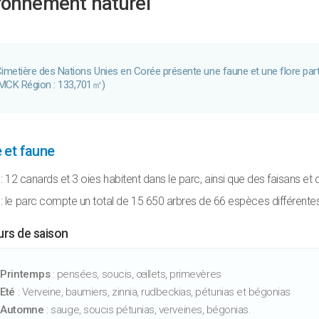
ronnement naturel
imetière des Nations Unies en Corée présente une faune et une flore part
MCK Région : 133,701㎡)
e et faune
e
: 12 canards et 3 oies habitent dans le parc, ainsi que des faisans et 
: le parc compte un total de 15 650 arbres de 66 espèces différentes 
urs de saison
Printemps
: pensées, soucis, œillets, primevères
Eté
: Verveine, baumiers, zinnia, rudbeckias, pétunias et bégonias
Automne
: sauge, soucis pétunias, verveines, bégonias.