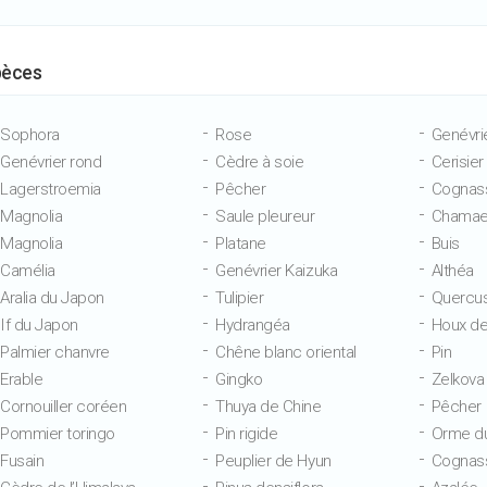
pèces
Sophora
Rose
Genévri
Genévrier rond
Cèdre à soie
Cerisier
Lagerstroemia
Pêcher
Cognass
Magnolia
Saule pleureur
Chamae
Magnolia
Platane
Buis
Camélia
Genévrier Kaizuka
Althéa
Aralia du Japon
Tulipier
Quercus
If du Japon
Hydrangéa
Houx de
Palmier chanvre
Chêne blanc oriental
Pin
Erable
Gingko
Zelkova
Cornouiller coréen
Thuya de Chine
Pêcher
Pommier toringo
Pin rigide
Orme d
Fusain
Peuplier de Hyun
Cognass