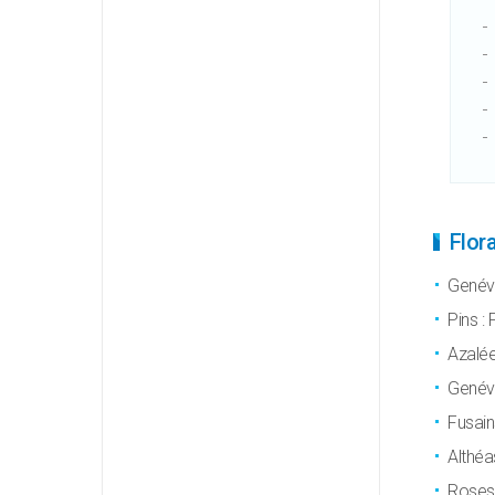
Flor
Genévr
Pins :
Azalées
Genévr
Fusain
Althéas
Roses 