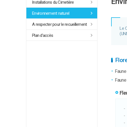
Envi
Installations du Cimetière
Environnement naturel
A respecter pour le recueillement
Le C
(UN
Plan d’accès
Flor
Faun
Faune
Fle