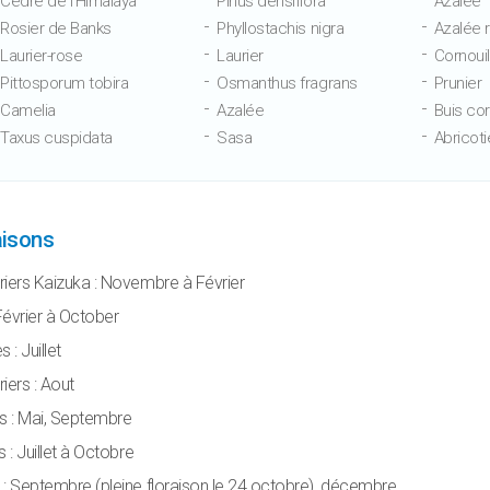
Cèdre de l’Himalaya
Pinus densiflora
Azalée
Rosier de Banks
Phyllostachis nigra
Azalée 
Laurier-rose
Laurier
Cornoui
Pittosporum tobira
Osmanthus fragrans
Prunier
Camelia
Azalée
Buis co
Taxus cuspidata
Sasa
Abricoti
aisons
iers Kaizuka : Novembre à Février
 Février à October
 : Juillet
iers : Aout
s : Mai, Septembre
 : Juillet à Octobre
: Septembre (pleine floraison le 24 octobre), décembre