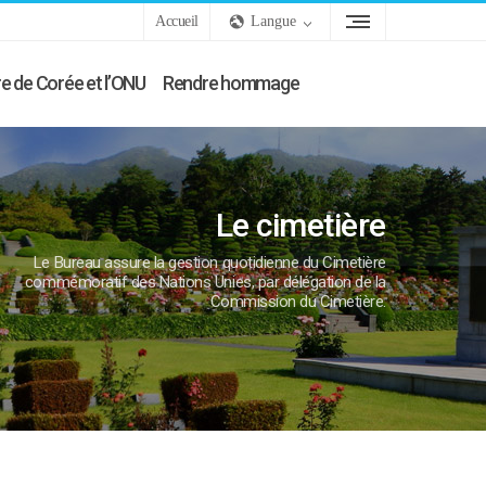
Accueil
Langue
e de Corée et l’ONU
Rendre hommage
Le cimetière
Le Bureau assure la gestion quotidienne du Cimetière
commémoratif des Nations Unies, par délégation de la
Commission du Cimetière.