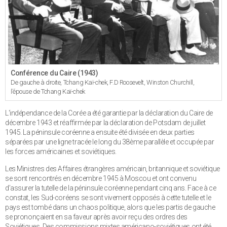
Conférence du Caire (1943)
De gauche à droite, Tchang Kaï-chek, F.D Roosevelt, Winston Churchill,
l’épouse de Tchang Kaï-chek
L'indépendance de la Corée a été garantie par la déclaration du Caire de
décembre 1943 et réaffirmée par la déclaration de Potsdam de juillet
1945. La péninsule coréenne a ensuite été divisée en deux parties
séparées par une ligne tracée le long du 38ème parallèle et occupée par
les forces américaines et soviétiques.
Les Ministres des Affaires étrangères américain, britannique et soviétique
se sont rencontrés en décembre 1945 à Moscou et ont convenu
d’assurer la tutelle de la péninsule coréenne pendant cinq ans. Face à ce
constat, les Sud-coréens se sont vivement opposés à cette tutelle et le
pays est tombé dans un chaos politique, alors que les partis de gauche
se prononçaient en sa faveur après avoir reçu des ordres des
Soviétiques. Des commissions mixtes américano-soviétiques ont été