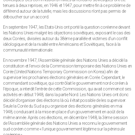
tenues à deux reprises, en 1946 et 1947, pour mettre fin à ce problème de
différend autour de la tutelle, mais les discussions n’ont pas permis de
déboucher sur un accord.
En septembre 1947, les Etats-Unis ont porté la question coréenne devant
les Nations Unies malgré les objections soviétiques, exposant le cas des
deux Corées, divisées autour du 38ème parallèle et victimes d’un conflit
idéologique et de la rivalité entre Américains et Soviétiques, face à la
communauté internationale.
En novembre 1947, l'Assemblée générale des Nations Unies a décidé la
constitution et l’envoi de la Commission temporaire des Nations Unies en
Corée (United Nations Temporary Commission on Korea) afin de
superviser les prochaines élections générales en Corée. Cependant, le
commandant soviétique, qui contrôlait le gouvernement nord-coréen à
l’époque, a interdit l’entrée de cette Commission, qui avait commencé ses
activités en début 1948, dans la partie Nord. Les Nations Unies ont donc
décidé d’organiser des élections là où il était possible de les superviser.
Seule la Corée du Sud a pu organiser des élections générales en mai
1948, conduisant à la mise en place d’un gouvernement en août de la
même année. Après ces élections, en décembre 1948, la 3ème session
de l’Assemblée générale des Nations Unies a reconnu le gouvernement
sud-coréen comme « l’unique gouvernement légitime sur la péninsule
coréenne ».