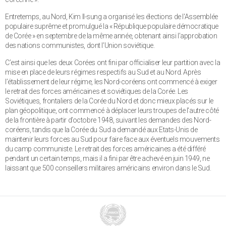
Entretemps, au Nord, Kim Il-sung a organisé les élections de l'Assemblée
populaire suprême et promulgué la « République populaire démocratique
de Corée » en septembre de la même année, obtenant ainsi l’approbation
des nations communistes, dont l’Union soviétique.
C’est ainsi que les deux Corées ont fini par officialiser leur partition avec la
mise en place de leurs régimes respectifs au Sud et au Nord. Après
l’établissement de leur régime, les Nord-coréens ont commencé à exiger
le retrait des forces américaines et soviétiques de la Corée. Les
Soviétiques, frontaliers de la Corée du Nord et donc mieux placés sur le
plan géopolitique, ont commencé à déplacer leurs troupes de l'autre côté
de la frontière à partir d’octobre 1948, suivant les demandes des Nord-
coréens, tandis que la Corée du Sud a demandé aux Etats-Unis de
maintenir leurs forces au Sud pour faire face aux éventuels mouvements
du camp communiste. Le retrait des forces américaines a été différé
pendant un certain temps, mais il a fini par être achevé en juin 1949, ne
laissant que 500 conseillers militaires américains environ dans le Sud.