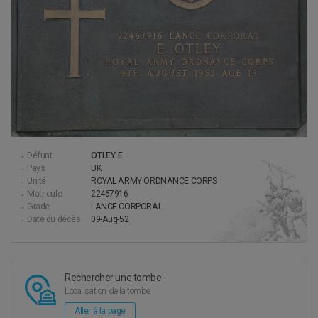
Défunt
OTLEY E
Pays
UK
Unité
ROYAL ARMY ORDNANCE CORPS
Matricule
22467916
Grade
LANCE CORPORAL
Date du décès
09-Aug-52
Rechercher une
tombe
Localisation de la tombe
Aller à la page