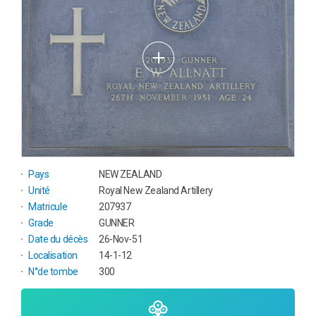
Pays
NEW ZEALAND
Unité
Royal New Zealand Artillery
Matricule
207937
Grade
GUNNER
Date du décès
26-Nov-51
Localisation
14-1-12
N°de tombe
300