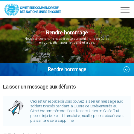
Rendre hommage
Nous rendons hommage à ceux qui sont morts en Corée
en combattant pour la liberté et la paix.
Rendre hommage
Laisser un message aux défunts
Ceci est un espace où vous pouvez laisser un message aux
soldats tombés pendant la Guerre de Corée enterrés au
Cimetière commémoratif des Nations Unies en Corée.Tout
propos injurieux ou diffamatoire, insulte, propos obscènes ou
plaisanterie sera supprimé.