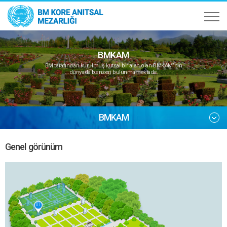
BMKAM
BM tarafından kurulmuş kutsal bir alan olan BMKAM’nin
dünyada benzeri bulunmamaktadır.
BMKAM
Genel görünüm
01