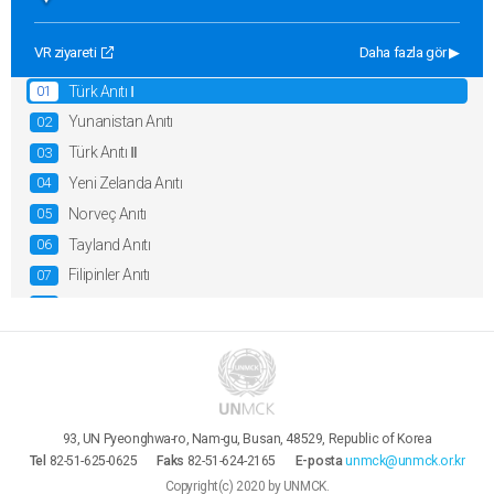
VR ziyareti
Daha fazla gör ▶
Sembolik Alan
Türk Anıtı Ⅰ
Yunanistan Anıtı
Türk Anıtı Ⅱ
Yeni Zelanda Anıtı
Norveç Anıtı
Tayland Anıtı
Filipinler Anıtı
Kolombiya Anıtı
Ana Şehitlik Alanı
İngiliz Uluslar Topluluğu Anıtı
Avustralya Anıtı
93, UN Pyeonghwa-ro, Nam-gu, Busan, 48529, Republic of Korea
Kanada Anıtı
Tel
82-51-625-0625
Faks
82-51-624-2165
E-posta
unmck@unmck.or.kr
Fransa Anıtı
Copyright(c) 2020 by UNMCK.