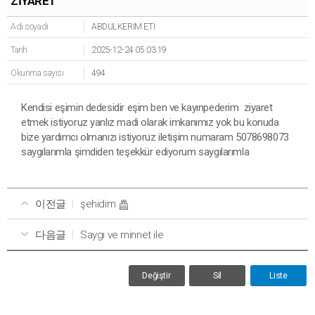
ZİYARET
Adı soyadı
ABDULKERİM ETİ
Tarih
2025-12-24 05:03:19
Okunma sayısı
494
Kendisi eşimin dedesidir eşim ben ve kayınpederim ziyaret
etmek istiyoruz yanlız madi olarak imkanımız yok bu konuda
bize yardımcı olmanızı istiyoruz iletişim numaram 5078698073
saygılarımla şimdiden teşekkür ediyorum saygılarımla
이전글
şehidim
다음글
Saygı ve minnet ile
Değiştir
Sil
Liste