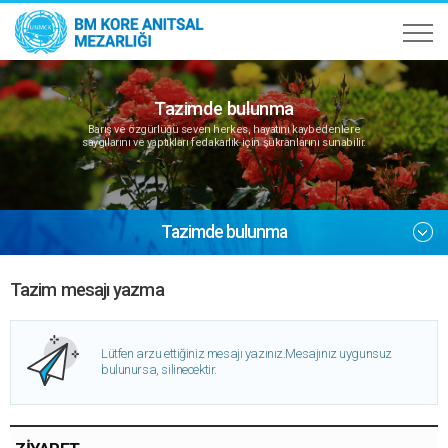
Tazimde bulunma
Barış ve özgürlüğü seven herkes, hayatını kaybedenlere
saygılarını ve yaptıkları fedakarlık için şükranlarını sunabilir.
Tazimde bulunma
Tazim mesajı yazma
Lütfen arzu ettiğiniz mesajı yazınız.
Mesajınız uygunsuz
bulunursa, silinecektir.